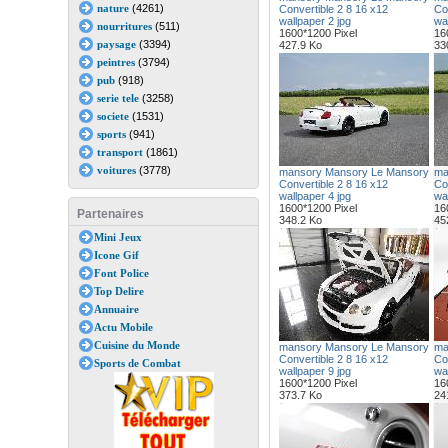
nature
(4261)
Convertible 2 8 16 x12
Co
wallpaper 2 jpg
wal
nourritures
(511)
1600*1200 Pixel
16
paysage
(3394)
427.9 Ko
33
peintres
(3794)
pub
(918)
serie tele
(3258)
societe
(1531)
sports
(941)
transport
(1861)
voitures
(3778)
mansory Mansory Le Mansory
ma
Convertible 2 8 16 x12
Co
wallpaper 4 jpg
wal
1600*1200 Pixel
16
Partenaires
348.2 Ko
45
Mini Jeux
Icone Gif
Font Police
Top Delire
Annuaire
Actu Mobile
Cuisine du Monde
mansory Mansory Le Mansory
ma
Convertible 2 8 16 x12
Co
Sports de Combat
wallpaper 9 jpg
wal
1600*1200 Pixel
16
373.7 Ko
24