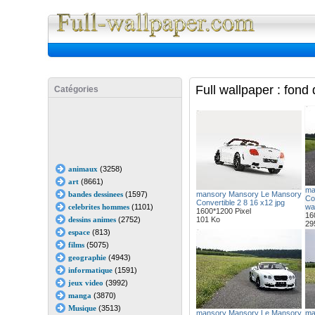
Full Wall
Full wallpaper : fond
Catégories
animaux
(3258)
art
(8661)
ma
bandes dessinees
(1597)
mansory Mansory Le Mansory
Co
Convertible 2 8 16 x12 jpg
celebrites hommes
(1101)
wal
1600*1200 Pixel
16
dessins animes
(2752)
101 Ko
29
espace
(813)
films
(5075)
geographie
(4943)
informatique
(1591)
jeux video
(3992)
manga
(3870)
Musique
(3513)
mansory Mansory Le Mansory
ma