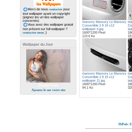
Merci de nous
contacter
pour
tout wallpaper ayant un copyright
(joignez les url des wallpaper
concernés)
mansory Mansory Le Mansory
ma
Vous avez des wallpaper gratuit
Convertible 2 8 16 x12
Co
non présent sur full-wallpaper ?
wallpaper d jpg
wal
contactez-nous
;)
1600*1200 Pixel
16
123.6 Ko
15
Wallpaper du Jour
mansory Mansory Le Mansory
ma
Convertible 2 8 16 x12
Co
wallpaper 11 jpg
wa
1600*1200 Pixel
16
Shania twain
94.1 Ko
32
Ajoutez le sur votre site
HiPub: Ec