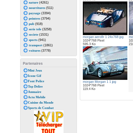
nature
(4261)
nourritures
(511)
paysage
(3394)
peintres
(3794)
pub
(918)
serie tele
(3258)
societe
(1531)
morgan aero8r 1 24x768 jpg
mo
sports
(941)
1024*768 Pixel
10
595.3 Ko
21
transport
(1861)
voitures
(3778)
Partenaires
Mini Jeux
Icone Gif
Font Police
morgan Morgan 1 1 jpg
1024*768 Pixel
Top Delire
119.4 Ko
Annuaire
Actu Mobile
Cuisine du Monde
Sports de Combat