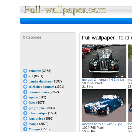
Full Wall
Full wallpaper : fond
Catégories
animaux
(3258)
art
(8661)
morgan 2 morgan 4 4 1 m jpg
mo
bandes dessinees
(1597)
500*375 Pixel
50
celebrites hommes
(1101)
31.8 Ko
36
dessins animes
(2752)
espace
(813)
films
(5075)
geographie
(4943)
informatique
(1591)
jeux video
(3992)
manga
(3870)
morgan aero8f 1 24x768 jpg
mo
1024*768 Pixel
10
Musique
(3513)
593.6 Ko
59