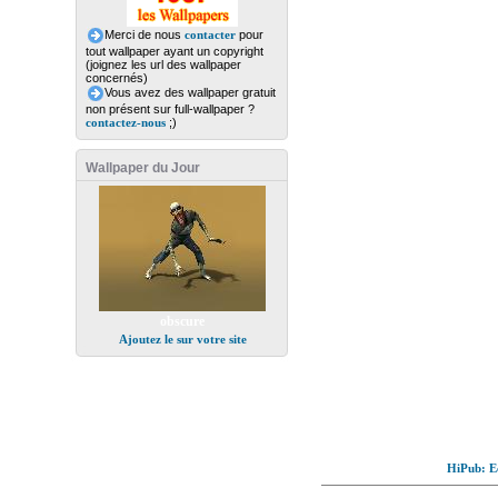
Merci de nous
contacter
pour
tout wallpaper ayant un copyright
(joignez les url des wallpaper
concernés)
Vous avez des wallpaper gratuit
non présent sur full-wallpaper ?
contactez-nous
;)
Wallpaper du Jour
obscure
Ajoutez le sur votre site
HiPub: Ec