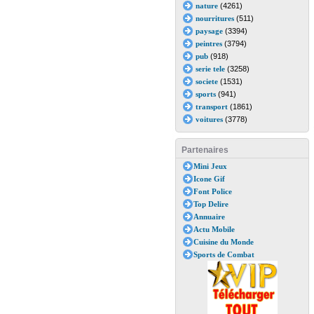
nature
(4261)
nourritures
(511)
paysage
(3394)
peintres
(3794)
pub
(918)
serie tele
(3258)
societe
(1531)
sports
(941)
transport
(1861)
voitures
(3778)
Partenaires
Mini Jeux
Icone Gif
Font Police
Top Delire
Annuaire
Actu Mobile
Cuisine du Monde
Sports de Combat