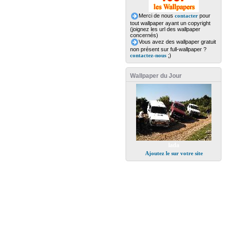
Merci de nous
contacter
pour
tout wallpaper ayant un copyright
(joignez les url des wallpaper
concernés)
Vous avez des wallpaper gratuit
non présent sur full-wallpaper ?
contactez-nous
;)
Wallpaper du Jour
lada
Ajoutez le sur votre site