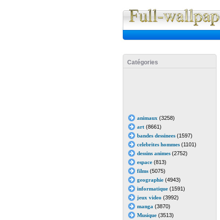
Catégories
animaux
(3258)
art
(8661)
bandes dessinees
(1597)
celebrites hommes
(1101)
dessins animes
(2752)
espace
(813)
films
(5075)
geographie
(4943)
informatique
(1591)
jeux video
(3992)
manga
(3870)
Musique
(3513)