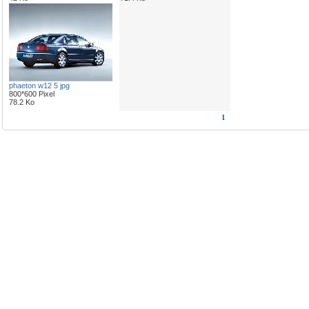
phaeton w12 5 jpg
800*600 Pixel
78.2 Ko
1