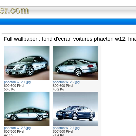
Full Wallpaper : La bibliotheque fond d'ec
Full wallpaper : fond d'ecran voitures phaeton w12, Im
phaeton w12 1 jpg
phaeton w12 2 jpg
800*600 Pixel
800*600 Pixel
56.6 Ko
45.2 Ko
phaeton w12 3 jpg
phaeton w12 4 jpg
800*600 Pixel
800*600 Pixel
42 Ko
71.4 Ko