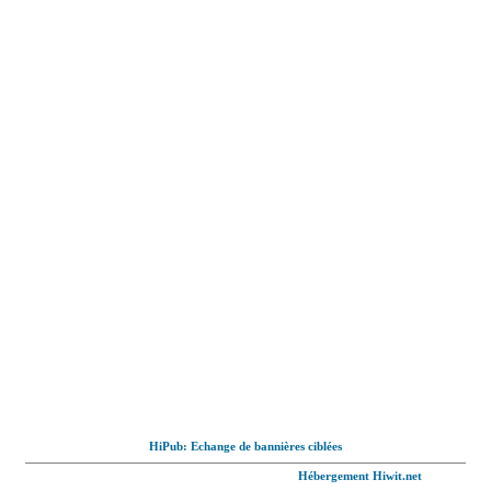
HiPub: Echange de bannières ciblées
© Full-wallpaper.com tous droits réservés,
Hébergement Hiwit.net