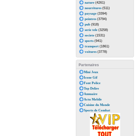
nature
(4261)
nourritures
(511)
paysage
(3394)
peintres
(3794)
pub
(918)
serie tele
(3258)
societe
(1531)
sports
(941)
transport
(1861)
voitures
(3778)
Partenaires
Mini Jeux
Icone Gif
Font Police
Top Delire
Annuaire
Actu Mobile
Cuisine du Monde
Sports de Combat