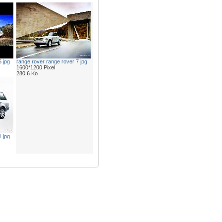
 jpg
range rover range rover 7 jpg
1600*1200 Pixel
280.6 Ko
 jpg