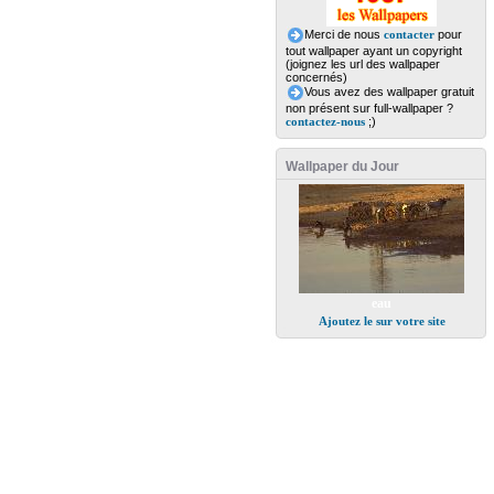
Merci de nous
contacter
pour
tout wallpaper ayant un copyright
(joignez les url des wallpaper
concernés)
Vous avez des wallpaper gratuit
non présent sur full-wallpaper ?
contactez-nous
;)
Wallpaper du Jour
eau
Ajoutez le sur votre site