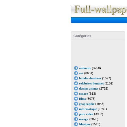
Catégories
animaux
(3258)
art
(8661)
bandes dessinees
(1597)
celebrites hommes
(1101)
dessins animes
(2752)
espace
(813)
films
(5075)
geographie
(4943)
informatique
(1591)
jeux video
(3992)
manga
(3870)
Musique
(3513)