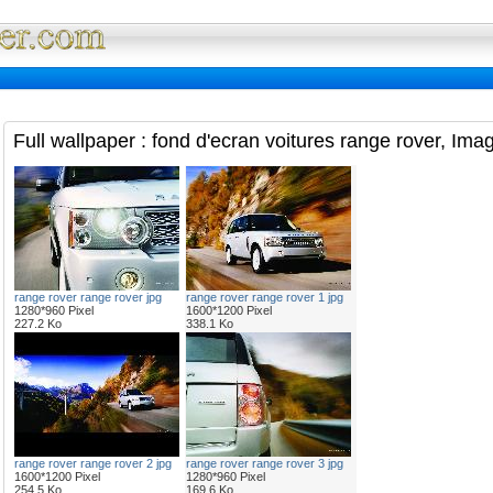
Full Wallpaper : La bibliotheque fond d'ec
Full wallpaper : fond d'ecran voitures range rover, Ima
range rover range rover jpg
range rover range rover 1 jpg
1280*960 Pixel
1600*1200 Pixel
227.2 Ko
338.1 Ko
range rover range rover 2 jpg
range rover range rover 3 jpg
1600*1200 Pixel
1280*960 Pixel
254.5 Ko
169.6 Ko