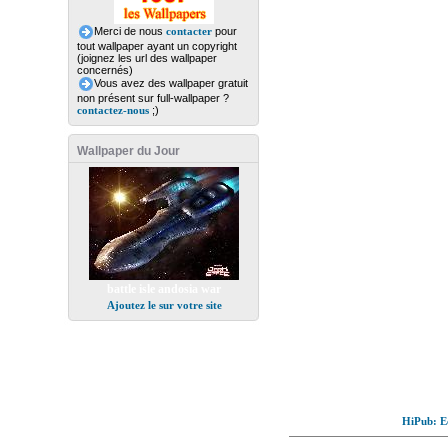
Merci de nous
contacter
pour
tout wallpaper ayant un copyright
(joignez les url des wallpaper
concernés)
Vous avez des wallpaper gratuit
non présent sur full-wallpaper ?
contactez-nous
;)
Wallpaper du Jour
battle isle andosia war
Ajoutez le sur votre site
HiPub: Ec