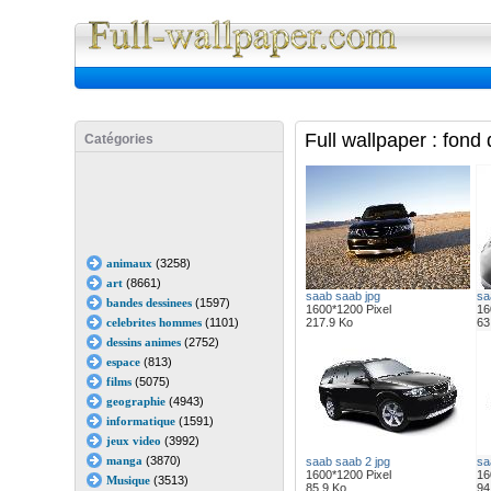
Full Wall
Full wallpaper : fond
Catégories
animaux
(3258)
art
(8661)
saab saab jpg
sa
bandes dessinees
(1597)
1600*1200 Pixel
16
celebrites hommes
(1101)
217.9 Ko
63
dessins animes
(2752)
espace
(813)
films
(5075)
geographie
(4943)
informatique
(1591)
jeux video
(3992)
manga
(3870)
saab saab 2 jpg
sa
1600*1200 Pixel
16
Musique
(3513)
85.9 Ko
94