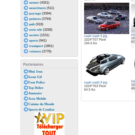
nature
(4261)
nourritures
(511)
paysage
(3394)
peintres
(3794)
pub
(918)
serie tele
(3258)
sa
societe
(1531)
saab saab 4 jpg
10
1024*707 Pixel
sports
(941)
62
194.6 Ko
transport
(1861)
voitures
(3778)
Partenaires
Mini Jeux
Icone Gif
sa
Font Police
saab saab 8 jpg
10
1024*763 Pixel
Top Delire
49
64.5 Ko
Annuaire
Actu Mobile
Cuisine du Monde
Sports de Combat