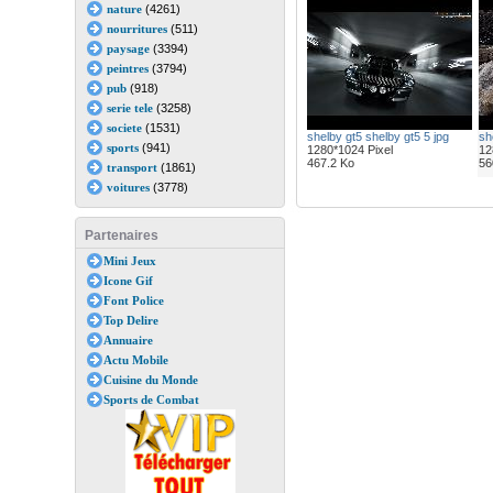
nature
(4261)
nourritures
(511)
paysage
(3394)
peintres
(3794)
pub
(918)
serie tele
(3258)
societe
(1531)
shelby gt5 shelby gt5 5 jpg
sh
sports
(941)
1280*1024 Pixel
12
467.2 Ko
56
transport
(1861)
voitures
(3778)
Partenaires
Mini Jeux
Icone Gif
Font Police
Top Delire
Annuaire
Actu Mobile
Cuisine du Monde
Sports de Combat