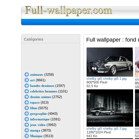
Full Wall
Full wallpaper : fond
Catégories
animaux
(3258)
shelby gt5 shelby gt5 1 jpg
sh
art
(8661)
800*500 Pixel
85
bandes dessinees
(1597)
62.5 Ko
10
celebrites hommes
(1101)
dessins animes
(2752)
espace
(813)
films
(5075)
geographie
(4943)
informatique
(1591)
jeux video
(3992)
shelby gt5 shelby gt5 3 jpg
sh
manga
(3870)
1280*1024 Pixel
12
Musique
(3513)
641 Ko
52