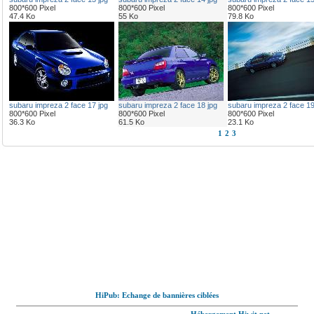
800*600 Pixel
800*600 Pixel
800*600 Pixel
47.4 Ko
55 Ko
79.8 Ko
subaru impreza 2 face 17 jpg
subaru impreza 2 face 18 jpg
subaru impreza 2 face 19
800*600 Pixel
800*600 Pixel
800*600 Pixel
36.3 Ko
61.5 Ko
23.1 Ko
1
2
3
HiPub: Echange de bannières ciblées