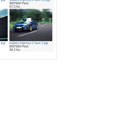
800*600 Pixel
57.3 Ko
 jpg
subaru impreza 2 face 2 jpg
800*600 Pixel
38.2 Ko