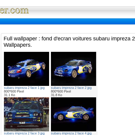
Full Wallpaper : La bibliotheque fond d'ec
Full wallpaper : fond d'ecran voitures subaru impreza 
Wallpapers.
subaru impreza 2 face 1 jpg
subaru impreza 2 face 2 jpg
800*600 Pixel
800*600 Pixel
31.1 Ko
31.8 Ko
subaru impreza 2 face 3 jpg
subaru impreza 2 face 4 jpg