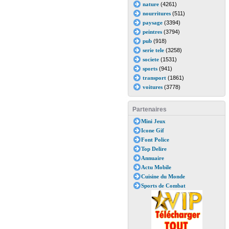
nature
(4261)
nourritures
(511)
paysage
(3394)
peintres
(3794)
pub
(918)
serie tele
(3258)
societe
(1531)
sports
(941)
transport
(1861)
voitures
(3778)
Partenaires
Mini Jeux
Icone Gif
Font Police
Top Delire
Annuaire
Actu Mobile
Cuisine du Monde
Sports de Combat