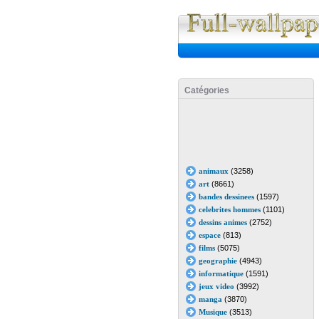
Catégories
animaux
(3258)
art
(8661)
bandes dessinees
(1597)
celebrites hommes
(1101)
dessins animes
(2752)
espace
(813)
films
(5075)
geographie
(4943)
informatique
(1591)
jeux video
(3992)
manga
(3870)
Musique
(3513)