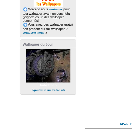
Merci de nous
contacter
pour
tout wallpaper ayant un copyright
(joignez les url des wallpaper
concernés)
Vous avez des wallpaper gratuit
non présent sur full-wallpaper ?
contactez-nous
;)
Wallpaper du Jour
babylone 5
Ajoutez le sur votre site
HiPub: Ec