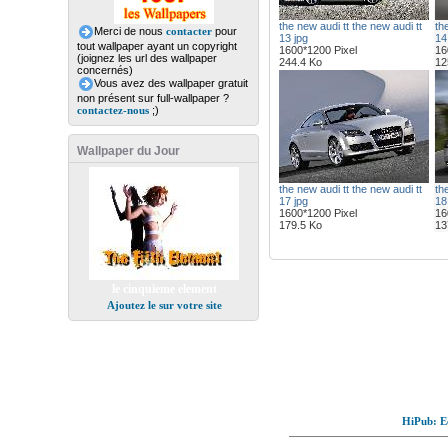
the new audi tt the new audi tt
th
Merci de nous
contacter
pour
13 jpg
14
tout wallpaper ayant un copyright
1600*1200 Pixel
16
(joignez les url des wallpaper
244.4 Ko
12
concernés)
Vous avez des wallpaper gratuit
non présent sur full-wallpaper ?
contactez-nous
;)
Wallpaper du Jour
the new audi tt the new audi tt
th
17 jpg
18
1600*1200 Pixel
16
179.5 Ko
13
le cinquieme element
Ajoutez le sur votre site
HiPub: Ec