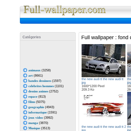
Full Wall
Full wallpaper : fond
Catégories
animaux
(3258)
art
(8661)
the new audi tt the new audi tt
th
bandes dessinees
(1597)
jpg
jp
celebrites hommes
(1101)
1600*1200 Pixel
16
209.3 Ko
26
dessins animes
(2752)
espace
(813)
films
(5075)
geographie
(4943)
informatique
(1591)
jeux video
(3992)
manga
(3870)
the new audi tt the new audi tt 2
th
Musique
(3513)
jpg
jp