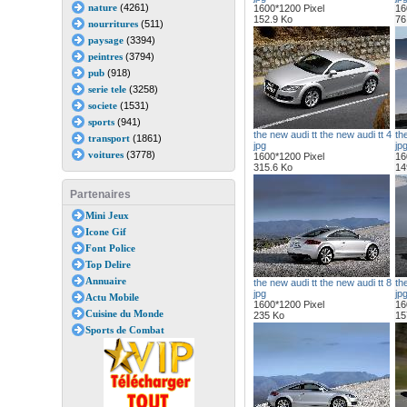
nature
(4261)
1600*1200 Pixel
16
152.9 Ko
76
nourritures
(511)
paysage
(3394)
peintres
(3794)
pub
(918)
serie tele
(3258)
societe
(1531)
sports
(941)
the new audi tt the new audi tt 4
th
transport
(1861)
jpg
jp
voitures
(3778)
1600*1200 Pixel
16
315.6 Ko
14
Partenaires
Mini Jeux
Icone Gif
Font Police
Top Delire
Annuaire
the new audi tt the new audi tt 8
th
jpg
jp
Actu Mobile
1600*1200 Pixel
16
Cuisine du Monde
235 Ko
15
Sports de Combat