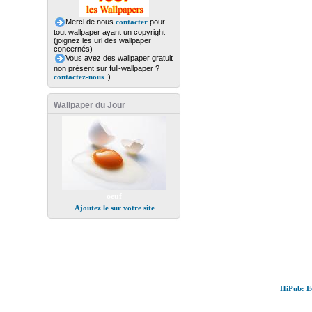
Merci de nous
contacter
pour
tout wallpaper ayant un copyright
(joignez les url des wallpaper
concernés)
Vous avez des wallpaper gratuit
non présent sur full-wallpaper ?
contactez-nous
;)
Wallpaper du Jour
oeuf
Ajoutez le sur votre site
HiPub: Ec
© Full-wallpaper.com to