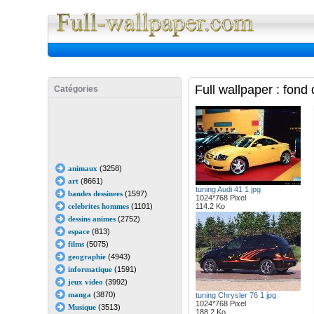
Full Wall
Full wallpaper : fond
Catégories
animaux
(3258)
art
(8661)
tuning Audi 41 1 jpg
bandes dessinees
(1597)
1024*768 Pixel
celebrites hommes
(1101)
114.2 Ko
dessins animes
(2752)
espace
(813)
films
(5075)
geographie
(4943)
informatique
(1591)
jeux video
(3992)
manga
(3870)
tuning Chrysler 76 1 jpg
1024*768 Pixel
Musique
(3513)
188.2 Ko