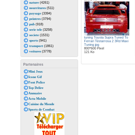
nature
(4261)
nourritures
(511)
paysage
(3394)
peintres
(3794)
pub
(918)
serie tele
(3258)
societe
(1531)
tuning Toyota Supra Tuned To
sports
(941)
Ferrari Testarrosa 2 3Rd Maxi
Tuning jpg
transport
(1861)
800*600 Pixel
voitures
(3778)
121 Ko
Partenaires
Mini Jeux
Icone Gif
Font Police
Top Delire
Annuaire
Actu Mobile
Cuisine du Monde
Sports de Combat