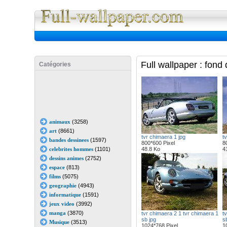
Full Wall
Full wallpaper : fond
Catégories
animaux
(3258)
art
(8661)
tvr chimaera 1 jpg
t
bandes dessinees
(1597)
800*600 Pixel
8
celebrites hommes
(1101)
48.8 Ko
4
dessins animes
(2752)
espace
(813)
films
(5075)
geographie
(4943)
informatique
(1591)
jeux video
(3992)
manga
(3870)
tvr chimaera 2 1 tvr chimaera 1
t
sb jpg
s
Musique
(3513)
1024*768 Pixel
1