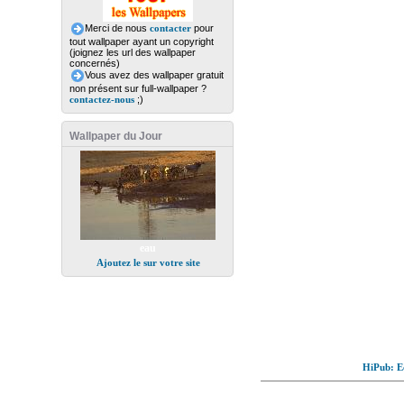
Merci de nous
contacter
pour
tout wallpaper ayant un copyright
(joignez les url des wallpaper
concernés)
Vous avez des wallpaper gratuit
non présent sur full-wallpaper ?
contactez-nous
;)
Wallpaper du Jour
eau
Ajoutez le sur votre site
HiPub: Ec
© Full-wallpaper.com to