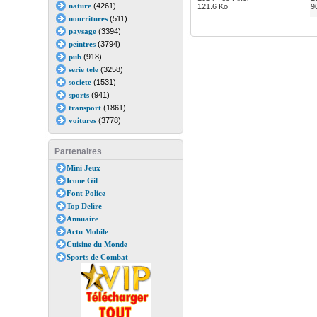
nature
(4261)
121.6 Ko
9
nourritures
(511)
paysage
(3394)
peintres
(3794)
pub
(918)
serie tele
(3258)
societe
(1531)
sports
(941)
transport
(1861)
voitures
(3778)
Partenaires
Mini Jeux
Icone Gif
Font Police
Top Delire
Annuaire
Actu Mobile
Cuisine du Monde
Sports de Combat