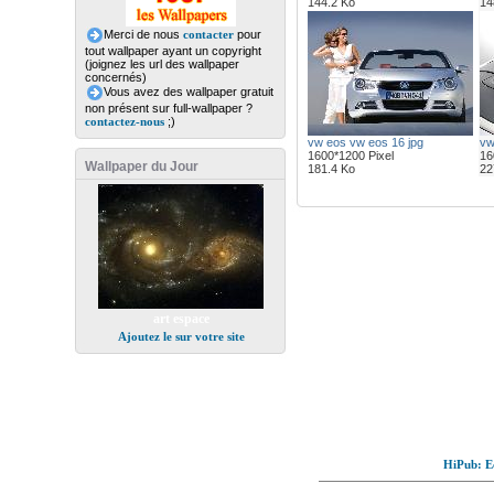
144.2 Ko
14
Merci de nous
contacter
pour
tout wallpaper ayant un copyright
(joignez les url des wallpaper
concernés)
Vous avez des wallpaper gratuit
non présent sur full-wallpaper ?
contactez-nous
;)
vw eos vw eos 16 jpg
vw
1600*1200 Pixel
16
Wallpaper du Jour
181.4 Ko
22
art espace
Ajoutez le sur votre site
HiPub: Ec