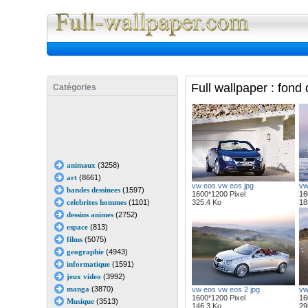
Full Wall
Full wallpaper : fond
Catégories
animaux
(3258)
art
(8661)
vw eos vw eos jpg
vw
bandes dessinees
(1597)
1600*1200 Pixel
16
celebrites hommes
(1101)
325.4 Ko
18
dessins animes
(2752)
espace
(813)
films
(5075)
geographie
(4943)
informatique
(1591)
jeux video
(3992)
manga
(3870)
vw eos vw eos 2 jpg
vw
1600*1200 Pixel
16
Musique
(3513)
146.3 Ko
29