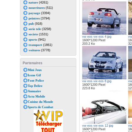
nature
(4261)
nourritures
(511)
paysage
(3394)
peintres
(3794)
pub
(918)
serie tele
(3258)
societe
(1531)
vw eos vw eos 4 jpg
vw
sports
(941)
1600*1200 Pixel
16
203.2 Ko
32
transport
(1861)
voitures
(3778)
Partenaires
Mini Jeux
Icone Gif
Font Police
vw eos vw eos 8 jpg
vw
1600*1200 Pixel
16
Top Delire
223.8 Ko
12
Annuaire
Actu Mobile
Cuisine du Monde
Sports de Combat
vw eos vw eos 12 jpg
vw
1600*1200 Pixel
16