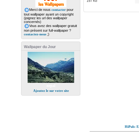
197 Ko
Merci de nous
contacter
pour
tout wallpaper ayant un copyright
(joignez les url des wallpaper
concernés)
Vous avez des wallpaper gratuit
non présent sur full-wallpaper ?
contactez-nous
;)
Wallpaper du Jour
nepal
Ajoutez le sur votre site
HiPub: Ec
© Full-wallpaper.com to