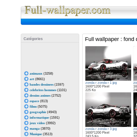
Full Wall
Full wallpaper : fond
Catégories
animaux
(3258)
art
(8661)
zonda r zonda r 1 jpg
zo
bandes dessinees
(1597)
1600*1200 Pixel
16
celebrites hommes
(1101)
225 Ko
24
dessins animes
(2752)
espace
(813)
films
(5075)
geographie
(4943)
informatique
(1591)
jeux video
(3992)
manga
(3870)
zonda r zonda r 3 jpg
zo
1600*1200 Pixel
16
Musique
(3513)
243.5 Ko
32