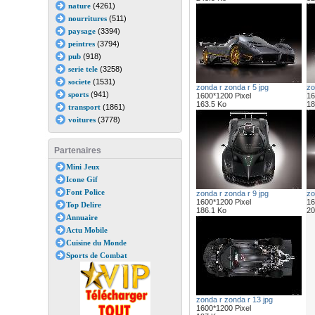
nature
(4261)
nourritures
(511)
paysage
(3394)
peintres
(3794)
pub
(918)
serie tele
(3258)
societe
(1531)
zonda r zonda r 5 jpg
zo
sports
(941)
1600*1200 Pixel
16
163.5 Ko
18
transport
(1861)
voitures
(3778)
Partenaires
Mini Jeux
Icone Gif
Font Police
zonda r zonda r 9 jpg
zo
1600*1200 Pixel
16
Top Delire
186.1 Ko
20
Annuaire
Actu Mobile
Cuisine du Monde
Sports de Combat
zonda r zonda r 13 jpg
1600*1200 Pixel